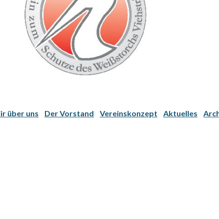
r über uns
Der Vorstand
Vereinskonzept
Aktuelles
Arch