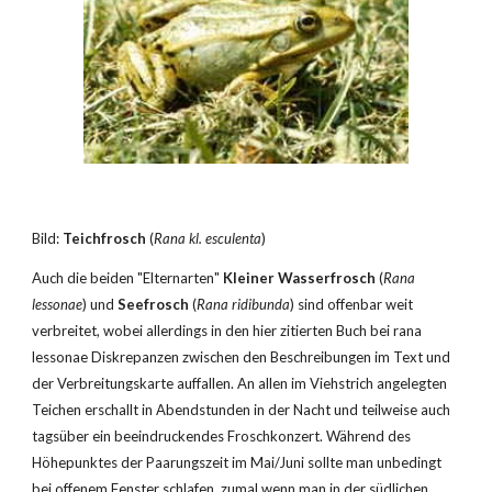
Bild: 
Teichfrosch
 (
Rana kl. esculenta
)
Auch die beiden "Elternarten" 
Kleiner Wasserfrosch
 (
Rana 
lessonae
) und 
Seefrosch
 (
Rana ridibunda
) sind offenbar weit 
verbreitet, wobei allerdings in den hier zitierten Buch bei rana 
lessonae Diskrepanzen zwischen den Beschreibungen im Text und 
der Verbreitungskarte auffallen. An allen im Viehstrich angelegten 
Teichen erschallt in Abendstunden in der Nacht und teilweise auch 
tagsüber ein beeindruckendes Froschkonzert. Während des 
Höhepunktes der Paarungszeit im Mai/Juni sollte man unbedingt 
bei offenem Fenster schlafen, zumal wenn man in der südlichen 