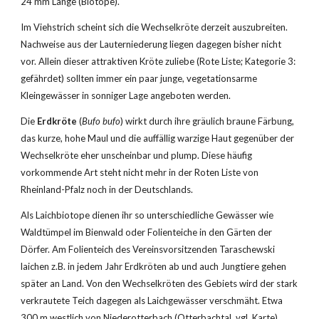
24 mm Länge (Biotope).
Im Viehstrich scheint sich die Wechselkröte derzeit auszubreiten. 
Nachweise aus der Lauterniederung liegen dagegen bisher nicht 
vor. Allein dieser attraktiven Kröte zuliebe (Rote Liste; Kategorie 3: 
gefährdet) sollten immer ein paar junge, vegetationsarme 
Kleingewässer in sonniger Lage angeboten werden.
Die 
Erdkröte
 (
Bufo bufo
) wirkt durch ihre gräulich braune Färbung, 
das kurze, hohe Maul und die auffällig warzige Haut gegenüber der 
Wechselkröte eher unscheinbar und plump. Diese häufig 
vorkommende Art steht nicht mehr in der Roten Liste von 
Rheinland-Pfalz noch in der Deutschlands.
Als Laichbiotope dienen ihr so unterschiedliche Gewässer wie 
Waldtümpel im Bienwald oder Folienteiche in den Gärten der 
Dörfer. Am Folienteich des Vereinsvorsitzenden Taraschewski 
laichen z.B. in jedem Jahr Erdkröten ab und auch Jungtiere gehen 
später an Land. Von den Wechselkröten des Gebiets wird der stark 
verkrautete Teich dagegen als Laichgewässer verschmäht. Etwa 
300 m westlich von Niederotterbach (Otterbachtal, vgl. Karte) 