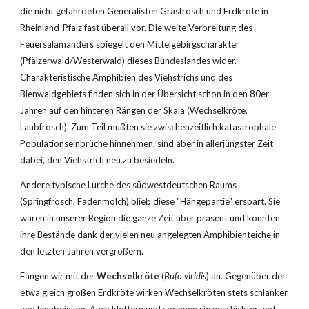
die nicht gefährdeten Generalisten Grasfrosch und Erdkröte in 
Rheinland-Pfalz fast überall vor. Die weite Verbreitung des 
Feuersalamanders spiegelt den Mittelgebirgscharakter 
(Pfälzerwald/Westerwald) dieses Bundeslandes wider. 
Charakteristische Amphibien des Viehstrichs und des 
Bienwaldgebiets finden sich in der Übersicht schon in den 80er 
Jahren auf den hinteren Rängen der Skala (Wechselkröte, 
Laubfrosch). Zum Teil mußten sie zwischenzeitlich katastrophale 
Populationseinbrüche hinnehmen, sind aber in allerjüngster Zeit 
dabei, den Viehstrich neu zu besiedeln.
Andere typische Lurche des südwestdeutschen Raums 
(Springfrosch, Fadenmolch) blieb diese "Hängepartie" erspart. Sie 
waren in unserer Region die ganze Zeit über präsent und konnten 
ihre Bestände dank der vielen neu angelegten Amphibienteiche in 
den letzten Jahren vergrößern.
Fangen wir mit der 
Wechselkröte
 (
Bufo viridis
) an. Gegenüber der 
etwa gleich großen Erdkröte wirken Wechselkröten stets schlanker 