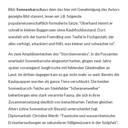
Bild: 
Sonnenbarsch
aus dem das hier mit Genehmigung des Autors 
gezeigte Bild stammt, lesen wir z.B. folgende 
populärwissenschaftlich formulierte Sätze: "Überhand nimmt er 
schnell in kleinen Baggerseen ohne Raubfischbestand. Dort 
wandelt sich der bunte Fremdling zum Teufel in Fischgestalt, der 
alles verfolgt, attackiert und frißt, was kleiner und schwächer ist".
An zwei Amphibienteichen des "Storchenvereins", in die Passanten 
unerlaubt Sonnenbarsche eingesetzt hatten, gingen zwei Jahre 
später vorwiegend Jungfrösche mit fehlenden Gliedmaßen an 
Land. Im dritten dagegen kam es gar nicht mehr so weit. Bereits die 
Kaulquappen wurden als ganze Tiere verschluckt. Die beiden 
Sonnenbarsch-Teiche am Steinfelder "Schwanenweiher" 
beherbergen eine stark verarmte Fauna, die sich in ihrer 
Zusammensetzung deutlich von benachbarten Teichen gleichen 
Alters (ohne Sonnenbarsch-Besatz) unterscheidet (vgl. 
Diplomarbeit: Christine Werth -"Faunische und wasserchemische 
Erstuntersuchungen an sekundären Stillgewässern in der Südpfalz", 