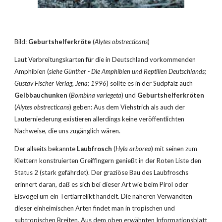
Bild: 
Geburtshelferkröte
 (
Alytes obstrecticans
)
Laut Verbreitungskarten für die in Deutschland vorkommenden 
Amphibien (
siehe Günther - Die Amphibien und Reptilien Deutschlands; 
Gustav Fischer Verlag, Jena; 1996
) sollte es in der Südpfalz auch 
Gelbbauchunken
 (
Bombina variegeta
) und 
Geburtshelferkröten
(
Alytes obstrecticans
) geben: Aus dem Viehstrich als auch der 
Lauterniederung existieren allerdings keine veröffentlichten 
Nachweise, die uns zugänglich wären.
Der allseits bekannte 
Laubfrosch
 (
Hyla arborea
) mit seinen zum 
Klettern konstruierten Greiffingern genießt in der Roten Liste den 
Status 2 (stark gefährdet). Der graziöse Bau des Laubfroschs 
erinnert daran, daß es sich bei dieser Art wie beim Pirol oder 
Eisvogel um ein Tertiärrelikt handelt. Die näheren Verwandten 
dieser einheimischen Arten findet man in tropischen und 
subtropischen Breiten. Aus dem oben erwähnten Informationsblatt 