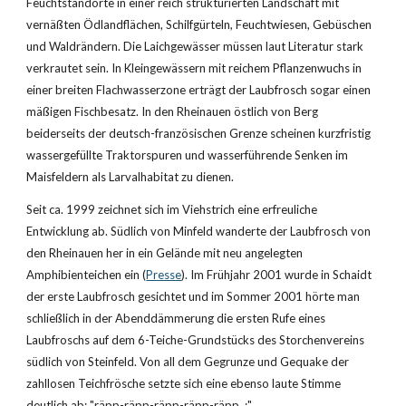
Feuchtstandorte in einer reich strukturierten Landschaft mit 
vernäßten Ödlandflächen, Schilfgürteln, Feuchtwiesen, Gebüschen 
und Waldrändern. Die Laichgewässer müssen laut Literatur stark 
verkrautet sein. In Kleingewässern mit reichem Pflanzenwuchs in 
einer breiten Flachwasserzone erträgt der Laubfrosch sogar einen 
mäßigen Fischbesatz. In den Rheinauen östlich von Berg 
beiderseits der deutsch-französischen Grenze scheinen kurzfristig 
wassergefüllte Traktorspuren und wasserführende Senken im 
Maisfeldern als Larvalhabitat zu dienen.
Seit ca. 1999 zeichnet sich im Viehstrich eine erfreuliche 
Entwicklung ab. Südlich von Minfeld wanderte der Laubfrosch von 
den Rheinauen her in ein Gelände mit neu angelegten 
Amphibienteichen ein (
Presse
). Im Frühjahr 2001 wurde in Schaidt 
der erste Laubfrosch gesichtet und im Sommer 2001 hörte man 
schließlich in der Abenddämmerung die ersten Rufe eines 
Laubfroschs auf dem 6-Teiche-Grundstücks des Storchenvereins 
südlich von Steinfeld. Von all dem Gegrunze und Gequake der 
zahllosen Teichfrösche setzte sich eine ebenso laute Stimme 
deutlich ab: "räpp-räpp-räpp-räpp-räpp..:"