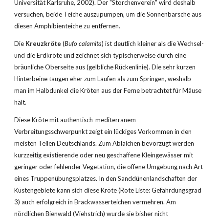
Universität Karlsruhe, 2002). Der "Storchenverein" wird deshalb 
versuchen, beide Teiche auszupumpen, um die Sonnenbarsche aus 
diesen Amphibienteiche zu entfernen.
Die 
Kreuzkröte
 (
Bufo calamita
) ist deutlich kleiner als die Wechsel- 
und die Erdkröte und zeichnet sich typischerweise durch eine 
bräunliche Oberseite aus (gelbliche Rückenlinie). Die sehr kurzen 
Hinterbeine taugen eher zum Laufen als zum Springen, weshalb 
man im Halbdunkel die Kröten aus der Ferne betrachtet für Mäuse 
hält.
Diese Kröte mit authentisch-mediterranem 
Verbreitungsschwerpunkt zeigt ein lückiges Vorkommen in den 
meisten Teilen Deutschlands. Zum Ablaichen bevorzugt werden 
kurzzeitig existierende oder neu geschaffene Kleingewässer mit 
geringer oder fehlender Vegetation, die offene Umgebung nach Art 
eines Truppenübungsplatzes. In den Sanddünenlandschaften der 
Küstengebiete kann sich diese Kröte (Rote Liste: Gefährdungsgrad 
3) auch erfolgreich in Brackwasserteichen vermehren. Am 
nördlichen Bienwald (Viehstrich) wurde sie bisher nicht 