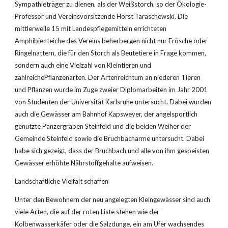
Sympathieträger zu dienen, als der Weißstorch, so der Ökologie- 
Professor und Vereinsvorsitzende Horst Taraschewski. Die 
mittlerweile 15 mit Landespflegemitteln errichteten 
Amphibienteiche des Vereins beherbergen nicht nur Frösche oder 
Ringelnattern, die für den Storch als Beutetiere in Frage kommen, 
sondern auch eine Vielzahl von Kleintieren und 
zahlreichePflanzenarten. Der Artenreichtum an niederen Tieren 
und Pflanzen wurde im Zuge zweier Diplomarbeiten im Jahr 2001 
von Studenten der Universität Karlsruhe untersucht. Dabei wurden 
auch die Gewässer am Bahnhof Kapsweyer, der angelsportlich 
genutzte Panzergraben Steinfeld und die beiden Weiher der 
Gemeinde Steinfeld sowie die Bruchbacharme untersucht. Dabei 
habe sich gezeigt, dass der Bruchbach und alle von ihm gespeisten 
Gewässer erhöhte Nährstoffgehalte aufweisen.
Landschaftliche Vielfalt schaffen
Unter den Bewohnern der neu angelegten Kleingewässer sind auch 
viele Arten, die auf der roten Liste stehen wie der 
Kolbenwasserkäfer oder die Salzdunge, ein am Ufer wachsendes 