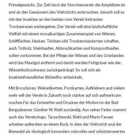
Primelgewächs. Zur Zeit lässt der Storchenverein die Amphibien im 
und an den Gewässern des Viehstrichs untersuchen, danach soll es 
mit den Insekten an den beiden vom Verein betreuten 
Trockenrasen weitergehen. Der Verein will eine landschaftliche 
Vielfalt mit einem mosaikartigen Zusammenspiel von Wiesen, 
Schilfflächen, Hecken, TeIchen uIid Trockenstandorten schaffen, 
auch Totholz, Steinhaufen, Abbruchkanten und Komposthaufen 
sollen vorkommen. Bei der Pflege der Wiesen und des Grünlandes 
wird das Maatgut entfernt und damit werden Fettgräser wie der. 
Wiesenfuchsschwanz zurückgedrängt. So soll sich ein 
insektenfreundlicher Blütenflor entwickeln.
Mit Broschüren, Weinetiketten, Postkarten, Aufklebern und vielem 
mehr will der Verein in Zukunft noch stärker auf sich aufmerksam 
machen.Für das Entwerfen und Drucken der Motive ist der Bad 
Bergzaberner Günther W. Riehl zuständig. Aus seiner Feder stammt 
auch das Vereinslogo. Taraschewski, Riehl und Mario Fassen 
arbeiten außerdem an einem Buch, in dem der Viehstrich und der 
Bienwald als ökologisch besonders reizvolles und schützenswertes 