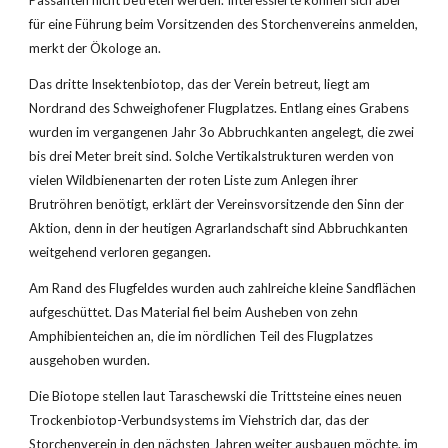
Passanten nicht betreten werden. Interessierte können sich aber 
für eine Führung beim Vorsitzenden des Storchenvereins anmelden, 
merkt der Ökologe an.
Das dritte Insektenbiotop, das der Verein betreut, liegt am 
Nordrand des Schweighofener Flugplatzes. Entlang eines Grabens 
wurden im vergangenen Jahr 3o Abbruchkanten angelegt, die zwei 
bis drei Meter breit sind. Solche Vertikalstrukturen werden von 
vielen Wildbienenarten der roten Liste zum Anlegen ihrer 
Brutröhren benötigt, erklärt der Vereinsvorsitzende den Sinn der 
Aktion, denn in der heutigen Agrarlandschaft sind Abbruchkanten 
weitgehend verloren gegangen.
Am Rand des Flugfeldes wurden auch zahlreiche kleine Sandflächen 
aufgeschüttet. Das Material fiel beim Ausheben von zehn 
Amphibienteichen an, die im nördlichen Teil des Flugplatzes 
ausgehoben wurden.
Die Biotope stellen laut Taraschewski die Trittsteine eines neuen 
Trockenbiotop-Verbundsystems im Viehstrich dar, das der 
Storchenverein in den nächsten Jahren weiter ausbauen möchte. im 