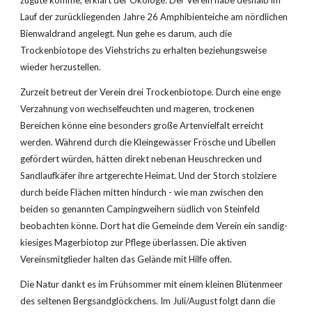
zugute komme, erklärt der Ökologe. Der Verein habe deshalb im 
Lauf der zurückliegenden Jahre 26 Amphibienteiche am nördlichen 
Bienwaldrand angelegt. Nun gehe es darum, auch die 
Trockenbiotope des Viehstrichs zu erhalten beziehungsweise 
wieder herzustellen.
Zurzeit betreut der Verein drei Trockenbiotope. Durch eine enge 
Verzahnung von wechselfeuchten und mageren, trockenen 
Bereichen könne eine besonders große Artenvielfalt erreicht 
werden. Während durch die Kleingewässer Frösche und Libellen 
gefördert würden, hätten direkt nebenan Heuschrecken und 
Sandlaufkäfer ihre artgerechte Heimat. Und der Storch stolziere 
durch beide Flächen mitten hindurch - wie man zwischen den 
beiden so genannten Campingweihern südlich von Steinfeld 
beobachten könne. Dort hat die Gemeinde dem Verein ein sandig-
kiesiges Magerbiotop zur Pflege überlassen. Die aktiven 
Vereinsmitglieder halten das Gelände mit Hilfe offen.
Die Natur dankt es im Frühsommer mit einem kleinen Blütenmeer 
des seltenen Bergsandglöckchens. Im Juli/August folgt dann die 