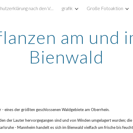
Datenschutzerklärung nach den Vorgaben der DSGVO
grafik
Große Fotoaktion
ip to main content
Skip to navigat
flanzen am und i
Bienwald
ar - eines der größten geschlossenen Waldgebiete am Oberrhein.
n der Lauter hervorgegangen sind und von Winden umgelagert wurden; die Su
arlsruhe - Mannheim handelt es sich im Bienwald vielfach um frische bis feuch