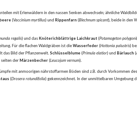
eilen mit Erlenwäldern in den nassen Senken abwechseln; ähnliche Waldbilde
beere
 (
Vaccinium myrtillus
) und 
Rippenfarn
 (
Blechnum spicant
), beide in den 
unda regalis
) und das 
Knöterichblättrige Laichkraut
 (
Potamogeton polygonif
itung. Für die flachen Waldgräben ist die 
Wasserfeder
 (
Hottonia palustris
) be
t das Bild der Pflanzenwelt. 
Schlüsselblume
 (
Primula elatior
) und 
Bärlauch
 (
 selten der 
Märzenbecher
 (
Leucojum vernum
).
dsümpfe mit anmoorigen nährstoffarmen Böden sind z.B. durch Vorkommen des
taus 
(
Drosera rotundifolia
) gekennzeichnet. In der unmittelbaren Umgebung de