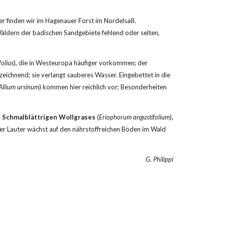
r finden wir im Hagenauer Forst im Nordelsaß. 
Wäldern der badischen Sandgebiete fehlend oder selten, 
olius
), die in Westeuropa häufiger vorkommen; der 
zeichnend; sie verlangt sauberes Wasser. Eingebettet in die 
Allium ursinum
) kommen hier reichlich vor; Besonderheiten 
 
Schmalblättrigen Wollgrases
 (
Eriophorum angustifolium
), 
r Lauter wächst auf den nährstoffreichen Böden im Wald 
G. Philippi