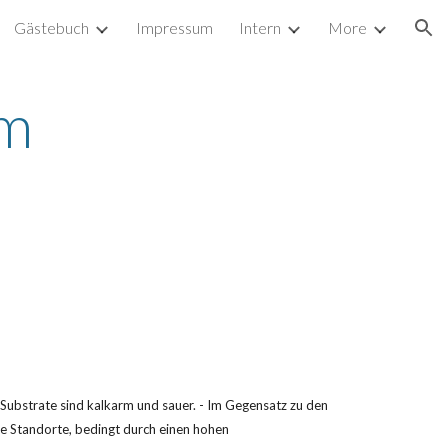
Gästebuch
Impressum
Intern
More
ion
m 
bstrate sind kalkarm und sauer. - Im Gegensatz zu den 
te Standorte, bedingt durch einen hohen 