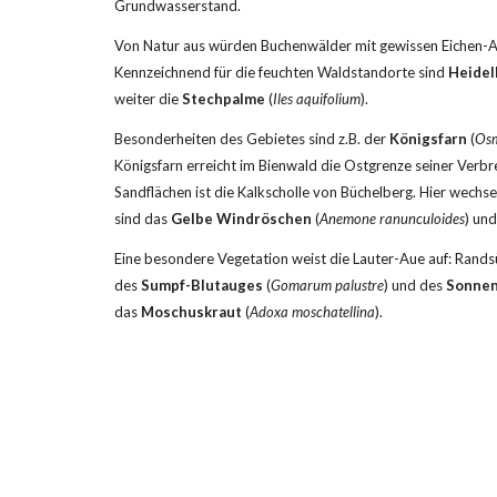
Grundwasserstand.
Von Natur aus würden Buchenwälder mit gewissen Eichen-Ant
Kennzeichnend für die feuchten Waldstandorte sind 
Heidel
weiter die 
Stechpalme
 (
Iles aquifolium
).
Besonderheiten des Gebietes sind z.B. der 
Königsfarn
 (
Osm
Königsfarn erreicht im Bienwald die Ostgrenze seiner Verbre
Sandflächen ist die Kalkscholle von Büchelberg. Hier wechsel
sind das 
Gelbe Windröschen
 (
Anemone ranunculoides
) und
Eine besondere Vegetation weist die Lauter-Aue auf: Ran
des 
Sumpf-Blutauges
 (
Gomarum palustre
) und des 
Sonnen
das 
Moschuskraut
 (
Adoxa moschatellina
).