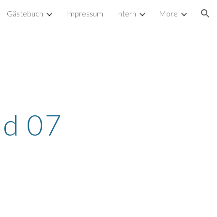
Gästebuch
Impressum
Intern
More
ion
ld 07