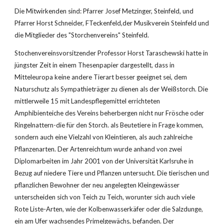
Die Mitwirkenden sind: Pfarrer Josef Metzinger, Steinfeld, und 
Pfarrer Horst Schneider, FTeckenfeld,der Musikverein Steinfeld und 
die Mitglieder des "Storchenvereins" Steinfeld.
Stochenvereinsvorsitzender Professor Horst Taraschewski hatte in 
jüngster Zeit in einem Thesenpapier dargestellt, dass in 
Mitteleuropa keine andere Tierart besser geeignet sei, dem 
Naturschutz als Sympathieträger zu dienen als der Weißstorch. Die 
mittlerweile 15 mit Landespflegemittel errichteten 
Amphibienteiche des Vereins beherbergen nicht nur Frösche oder 
Ringelnattern-die für den Storch. als Beutetiere in Frage kommen, 
sondern auch eine Vielzahl von Kleintieren, als auch zahlreiche 
Pflanzenarten. Der Artenreichtum wurde anhand von zwei 
Diplomarbeiten im Jahr 2001 von der Universität Karlsruhe in 
Bezug auf niedere Tiere und Pflanzen untersucht. Die tierischen und 
pflanzlichen Bewohner der neu angelegten Kleingewässer 
unterscheiden sich von Teich zu Teich, worunter sich auch viele 
Rote Liste-Arten, wie der Kolbenwasserkäfer oder die Salzdunge, 
ein am Ufer wachsendes Primelgewächs, befanden. Der 