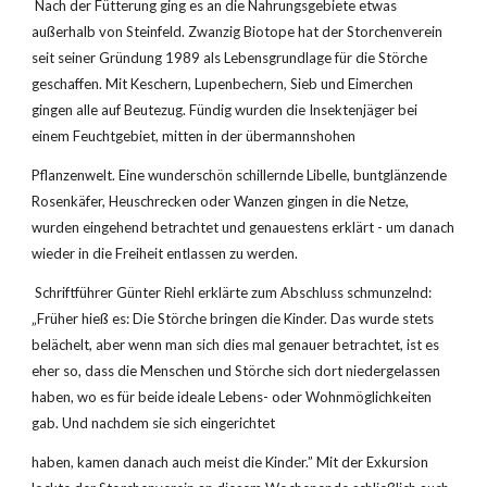
 Nach der Fütterung ging es an die Nahrungsgebiete etwas 
außerhalb von Steinfeld. Zwanzig Biotope hat der Storchenverein 
seit seiner Gründung 1989 als Lebensgrundlage für die Störche 
geschaffen. Mit Keschern, Lupenbechern, Sieb und Eimerchen 
gingen alle auf Beutezug. Fündig wurden die Insektenjäger bei 
einem Feuchtgebiet, mitten in der übermannshohen
Pflanzenwelt. Eine wunderschön schillernde Libelle, buntglänzende 
Rosenkäfer, Heuschrecken oder Wanzen gingen in die Netze, 
wurden eingehend betrachtet und genauestens erklärt - um danach 
wieder in die Freiheit entlassen zu werden.
 Schriftführer Günter Riehl erklärte zum Abschluss schmunzelnd: 
„Früher hieß es: Die Störche bringen die Kinder. Das wurde stets 
belächelt, aber wenn man sich dies mal genauer betrachtet, ist es 
eher so, dass die Menschen und Störche sich dort niedergelassen 
haben, wo es für beide ideale Lebens- oder Wohnmöglichkeiten 
gab. Und nachdem sie sich eingerichtet
haben, kamen danach auch meist die Kinder.” Mit der Exkursion 