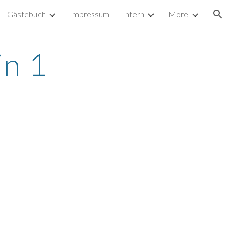
Gästebuch
Impressum
Intern
More
ion
in 1