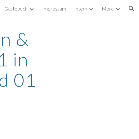
Gästebuch
Impressum
Intern
More
ion
n & 
 in 
ld 01