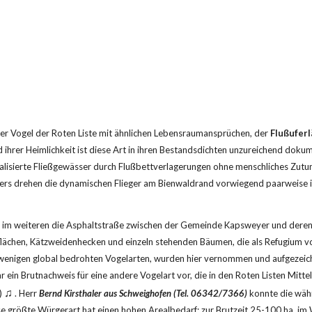
er Vogel der Roten Liste mit ähnlichen Lebensraumansprüchen, der 
Flußuferl
 ihrer Heimlichkeit ist diese Art in ihren Bestandsdichten unzureichend dok
alisierte Fließgewässer durch Flußbettverlagerungen ohne menschliches Zutun
s drehen die dynamischen Flieger am Bienwaldrand vorwiegend paarweise ihre
im weiteren die Asphaltstraße zwischen der Gemeinde Kapsweyer und deren S
lächen, Kätzweidenhecken und einzeln stehenden Bäumen, die als Refugium vo
r wenigen global bedrohten Vogelarten, wurden hier vernommen und aufgezeich
ar ein Brutnachweis für eine andere Vogelart vor, die in den Roten Listen Mitte
♫
) 
 . Herr 
Bernd Kirsthaler aus Schweighofen (Tel. 06342/7366)
 konnte die währ
e größte Würgerart hat einen hohen Arealbedarf; zur Brutzeit 25-100 ha, im 