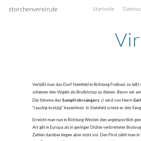
storchenverein.de
Startseite
Sk
Vi
Verläßt man das Dorf Steinfeld in Richtung Freibad, so läßt 
scheinen den Vögeln als Brutbiotop zu dienen. Bevor wir a
♫
Die Stimme des 
Sumpfrohrsängers
 wird von Herrn 
Gerh
"rauchig-kratzig" bezeichnet. In Steinfeld ortete er den S
Erreicht man nun in Richtung Westen den angelsportlich genu
Art gilt in Europa als in geringer Dichte verbreiteter Brut
Zahlen darüber liegen aber nicht vor. Den Pirol zählt man in