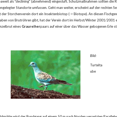
weit als "declining" (abnehmend) eingestuft. Schutzmaßnahmen sollten die Re
ngelegter Standorte umfassen. Geht man weiter, erscheint auf der rechten Sei
t der Storchenverein dort ein Insektenbiotop (-> Biotope). An diesen Fischgewä
ben von Brutröhren gibt, hat der Verein dort im Herbst/Winter 2001/2001 ei
nzelbrut eines 
Graureiher
paars auf einer über das Wasser gebogenen Erle sta
Bild:
Turtelta
ube
ldmühle wird der Rundgang auf einem 50 m nach Norden versetzten Parallelwe