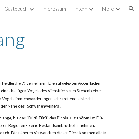
Gästebuch
Impressum
Intern
More
ion
ang
♫
r Feldlerche 
 vernehmen. Die stillgelegten Ackerflächen 
ines häufigen Vogels des Viehstrichs zum Stehenbleiben. 
en Vogelstimmenwanderungen sehr treffend als leicht 
in der Nähe des "Schwanenweihers".
♫
 lange, bis das "Dütü-Türü" des 
Pirols
 zu hören ist. Die 
nderen Regionen - keine Bestandseinbrüche hinnehmen. 
rosch
. Die näheren Verwandten dieser Tiere kommen alle in 