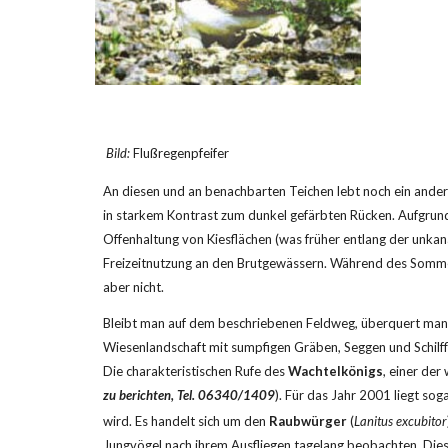
Bild:
 Flußregenpfeifer
An diesen und an benachbarten Teichen lebt noch ein ander
in starkem Kontrast zum dunkel gefärbten Rücken. Aufgrund
Offenhaltung von Kiesflächen (was früher entlang der unkan
Freizeitnutzung an den Brutgewässern. Während des Sommer
aber nicht.
Bleibt man auf dem beschriebenen Feldweg, überquert man 
Wiesenlandschaft mit sumpfigen Gräben, Seggen und Schilff
Die charakteristischen Rufe des 
Wachtelkönigs
, einer de
zu berichten, Tel. 06340/1409
). Für das Jahr 2001 liegt sog
wird. Es handelt sich um den 
Raubwürger
 (
Lanitus excubitor
Jungvögel nach ihrem Ausfliegen tagelang beobachten. Dies