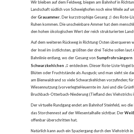
Wir bleiben auf dem Feldweg, biegen am Bahnhof in Richtung
Landschaft südlich von Schweighofen noch eine Weile auf un
♫
der 
Grauammer
. Der kurzstrophige Gesang 
 des Rote-Li
Ruhen kommen. Die unscheinbare Ammer hat dem menschliche
den hohen ökologischen Wert der reich strukturierten Land
Auf dem weiteren Rückweg in Richtung Osten überqueren wi
der Insel im östlichsten, größten der drei Teiche sollen laut 
Bahnlinie entlang, wo der Gesang von 
Sumpfrohrsängern
♫
Schwarzkehlchen
 entdecken. Dieser Rote-Liste-Vogel b
Blüten oder Fruchtstände als Ausguck; und man sieht sie dan
am Bienwaldrand so viele Schwarzkehlchen vorzufinden; für 
Wiesennutzung (vorverlegteHeuernte im Juni und die Grünfut
Bruchbach-Otterbach-Niederung (Tiefland des Viehstrichs i
Der virtuelle Rundgang endet am Bahnhof Steinfeld, wo die 
das Storchennest auf der Wiesentalhalle sichtbar. Der 
Weiß
offenbar überschritten hat.
Natürlich kann auch ein Spaziergang durch den Viehstric