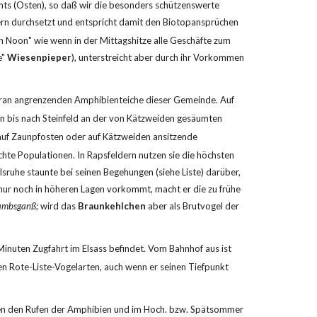
hts (Osten), so daß wir die besonders schützenswerte 
ern durchsetzt und entspricht damit den Biotopansprüchen 
h Noon" wie wenn in der Mittagshitze alle Geschäfte zum 
" 
Wiesenpieper
), unterstreicht aber durch ihr Vorkommen 
aran angrenzenden Amphibienteiche dieser Gemeinde. Auf 
un bis nach Steinfeld an der von Kätzweiden gesäumten 
 zu hören ist. Man sollte hier nun auf Zaunpfosten oder auf Kätzweiden ansitzende 
chte Populationen. In Rapsfeldern nutzen sie die höchsten 
lsruhe staunte bei seinen Begehungen (siehe Liste) darüber, 
nur noch in höheren Lagen vorkommt, macht er die zu frühe 
ambsganß
; wird das 
Braunkehlchen
 aber als Brutvogel der 
inuten Zugfahrt im Elsass befindet. Vom Bahnhof aus ist 
n Rote-Liste-Vogelarten, auch wenn er seinen Tiefpunkt 
en den Rufen der Amphibien und im Hoch. bzw. Spätsommer 