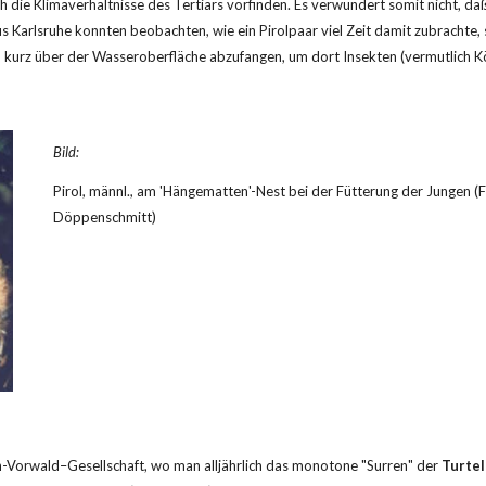
die Klimaverhältnisse des Tertiärs vorfinden. Es verwundert somit nicht, daß
 Karlsruhe konnten beobachten, wie ein Pirolpaar viel Zeit damit zubrachte, 
 kurz über der Wasseroberfläche abzufangen, um dort Insekten (vermutlich Köc
Bild:
Pirol, männl., am 'Hängematten'-Nest bei der Fütterung der Jungen (F
Döppenschmitt)
-Vorwald–Gesellschaft, wo man alljährlich das monotone "Surren" der 
Turte