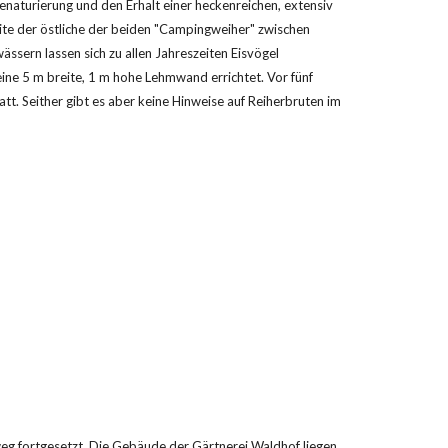
naturierung und den Erhalt einer heckenreichen, extensiv 
te der östliche der beiden "Campingweiher" zwischen 
ssern lassen sich zu allen Jahreszeiten Eisvögel 
ne 5 m breite, 1 m hohe Lehmwand errichtet. Vor fünf 
tt. Seither gibt es aber keine Hinweise auf Reiherbruten im 
g fortgesetzt. Die Gebäude der Gärtnerei Waldhof liegen 