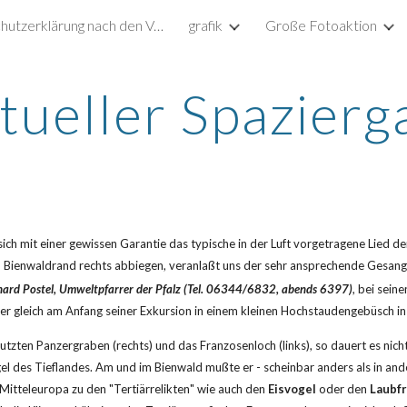
Datenschutzerklärung nach den Vorgaben der DSGVO
grafik
Große Fotoaktion
ip to main content
Skip to navigat
rtueller Spazierg
sich mit einer gewissen Garantie das typische in der Luft vorgetragene Lied de
m Bienwaldrand rechts abbiegen, veranlaßt uns der sehr ansprechende Gesang e
ard Postel, Umweltpfarrer der Pfalz (Tel. 06344/6832, abends 6397)
, bei sein
änger gleich am Anfang seiner Exkursion in einem kleinen Hochstaudengebüsch 
tzten Panzergraben (rechts) und das Franzosenloch (links), so dauert es nicht
vogel des Tieflandes. Am und im Bienwald mußte er - scheinbar anders als in a
 Mitteleuropa zu den "Tertiärrelikten" wie auch den 
Eisvogel
 oder den 
Laubf