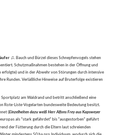
♫
äufer
. Bauch und Bürzel dieses Schnepfenvogels stehen 
umentiert. Schutzmaßnahmen bestehen in der Öffnung und 
 erfolgte) und in der Abwehr von Störungen durch intensive 
 Runden. Verläßliche Hinweise auf Bruterfolge existieren 
portplatz am Waldrand und betritt anschließend eine 
n Rote-Liste-Vogelarten bundesweite Bedeutung besitzt. 
net (
Einzelheiten dazu weiß Herr Alfons Frey aus Kapsweyer 
leuropas als "stark gefährdet" bis "ausgestorben" geführt 
end der Fütterung durch die Eltern laut schreienden 
Winter mindestens 50 ha pro Individuum, wodurch sich die 