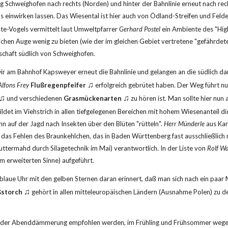
 Schweighofen nach rechts (Norden) und hinter der Bahnlinie erneut nach rec
s einwirken lassen. Das Wiesental ist hier auch von Ödland-Streifen und Feld
ste-Vogels vermittelt laut Umweltpfarrer 
Gerhard Postel
 ein Ambiente des "Hig
n Auge wenig zu bieten (wie der im gleichen Gebiet vertretene "gefährdete
schaft südlich von Schweighofen.
r am Bahnhof Kapsweyer erneut die Bahnlinie und gelangen an die südlich d
♫
Alfons Frey
Flußregenpfeifer
 erfolgreich gebrütet haben. Der Weg führt n
♫
♫
 und verschiedenen 
Grasmückenarten
ildet im Viehstrich in allen tiefgelegenen Bereichen mit hohem Wiesenanteil di
n auf der Jagd nach Insekten über den Blüten "rütteln". 
Herr Münderle
 aus Kar
das Fehlen des Braunkehlchen, das in Baden Württenberg fast ausschließlich 
termahd durch Silagetechnik im Mai) verantwortlich. In der Liste von 
Rolf W
m erweiterten Sinne) aufgeführt.
blaue Uhr mit den gelben Sternen daran erinnert, daß man sich nach ein paar M
♫
storch
 gehört in allen mitteleuropäischen Ländern (Ausnahme Polen) zu de
h in der Abenddämmerung empfohlen werden, im Frühling und Frühsommer weg