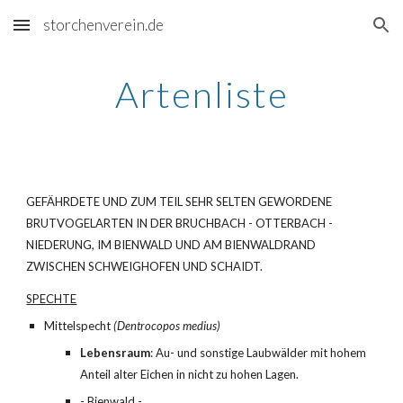
storchenverein.de
Skip to main content
Skip to navigation
Artenliste
GEFÄHRDETE UND ZUM TEIL SEHR SELTEN GEWORDENE 
BRUTVOGELARTEN IN DER BRUCHBACH - OTTERBACH - 
NIEDERUNG, IM BIENWALD UND AM BIENWALDRAND 
ZWISCHEN SCHWEIGHOFEN UND SCHAIDT.
SPECHTE
Mittelspecht 
(Dentrocopos medius)
Lebensraum
: Au- und sonstige Laubwälder mit hohem 
Anteil alter Eichen in nicht zu hohen Lagen.
- Bienwald -