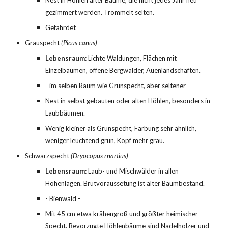
Nest in Höhlen alter Bäume, die nicht jedes Jahr neu 
gezimmert werden. Trommelt selten.
Gefährdet
Grauspecht
 (Picus canus)
Lebensraum: 
Lichte Waldungen, Flächen mit 
Einzelbäumen, offene Bergwälder, Auenlandschaften.
- im selben Raum wie Grünspecht, aber seltener -
Nest in selbst gebauten oder alten Höhlen, besonders in 
Laubbäumen.
Wenig kleiner als Grünspecht, Färbung sehr ähnlich, 
weniger leuchtend grün, Kopf mehr grau.
Schwarzspecht
 (Dryocopus rnartius)
Lebensraum:
 Laub- und Mischwälder in allen 
Höhenlagen. Brutvoraussetung ist alter Baumbestand.
- Bienwald -
Mit 45 cm etwa krähengroß und größter heimischer 
Specht. Bevorzugte Höhlenbäume sind Nadelholzer und 