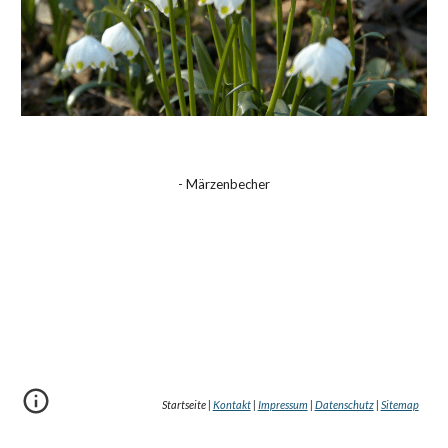
- Märzenbecher
Startseite |
Kontakt
|
Impressum
|
Datenschutz
|
Sitemap