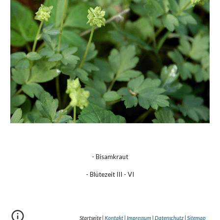
- Bisamkraut
- Blütezeit III - VI
Startseite |
Kontakt
|
Impressum
|
Datenschutz
|
Sitemap