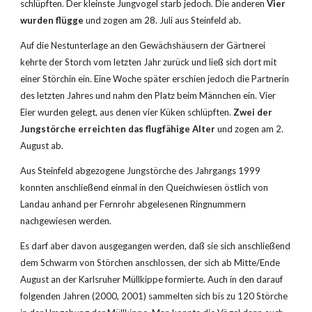
schlüpften. Der kleinste Jungvogel starb jedoch. Die anderen 
Vier 
wurden flügge 
und zogen am 28. Juli aus Steinfeld ab.
Auf die Nestunterlage an den Gewächshäusern der Gärtnerei 
kehrte der Storch vom letzten Jahr zurück und ließ sich dort mit 
einer Störchin ein. Eine Woche später erschien jedoch die Partnerin 
des letzten Jahres und nahm den Platz beim Männchen ein. Vier 
Eier wurden gelegt, aus denen vier Küken schlüpften. 
Zwei der 
Jungstörche erreichten das flugfähige Alter
 und zogen am 2. 
August ab.
Aus Steinfeld abgezogene Jungstörche des Jahrgangs 1999 
konnten anschließend einmal in den Queichwiesen östlich von 
Landau anhand per Fernrohr abgelesenen Ringnummern 
nachgewiesen werden.
Es darf aber davon ausgegangen werden, daß sie sich anschließend 
dem Schwarm von Störchen anschlossen, der sich ab Mitte/Ende 
August an der Karlsruher Müllkippe formierte. Auch in den darauf 
folgenden Jahren (2000, 2001) sammelten sich bis zu 120 Störche 