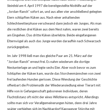
Steinfeld am 4. April 1997 
die bereitgestellte Nisthilfe auf der 
„Jordan-Ranch“ sofort an, und aus allen vier anschließend gelegten 
Eiern schlüpften Küken aus. Nach einer anhaltenden 
Schlechtwetterphase verschwand dann jedoch ein Junges. Als man 
die restlichen drei Küken aus dem Nest nahm, waren zwei bereits 
am Eingehen. Das dritte Küken überlebte. Beide eingefangenen 
Elternvögel als auch das Junge wurden daraufhin nach Schwarzach 
zurückgegeben.
Im Jahr 1998 ließ man das gleiche Paar am 21. März auf der 
"Jordan-Ranch" erneut frei. Es nahm wiederum die dortige 
Nestunterlage an und legte sechs Eier. Aber noch bevor es zum 
Schlüpfen der Küken kam, wurde das Storchenmännchen von zwei 
frei laufenden Hunden gerissen. Diese Wendung der Geschichte 
offenbart die Problematik der Wiederansiedlung einer Tierart mit 
Hilfe von in Gefangenschaft geborenen Individuen, deren 
Fluchtdistanz oft nicht der eines Wildtieres entspricht. Allerdings 
sollte man sich vor Verallgemeinerungen hüten, denn drei Jahre 
später verhielten sich im Nachbardorf Kapsweyer Störche mit 