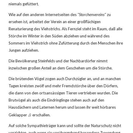
niemals gefüttert.
Wie auf den anderen Internetseiten des 
"Storchenvereins"
 zu 
ersehen ist, arbeitet der Verein an einer großflächigen 
Renaturierung des Viehstrichs. Als Fernziel steht im Raum, daß alle 
Störche im Winter in den Süden abziehen und während des 
Sommers im Viehstrich ohne Zufütterung durch den Menschen ihre 
Jungen aufziehen.
Die Bevölkerung Steinfelds und der Nachbardörfer nimmt 
inzwischen großen Anteil an dem Geschehen um die Störche.
Die brütenden Vögel zogen auch Durchzügler an, und an manchen 
Tagen kreisten zwölf und mehr Fremdstörche über den Dörfern, 
die dann von den ortsansässigen Tieren vertrieben wurden. Die 
Brutvögel als auch die Eindringlinge stehen auch auf den 
Hausdächern und Laternen herum und lassen ihr weit hörbares 
♫
Geklapper 
 erschallen.
Auf solche Sympathieträger kann und sollte der Naturschutz nicht 
verzichten, auch wenn sie vorübergehend besondere Zuwendung 