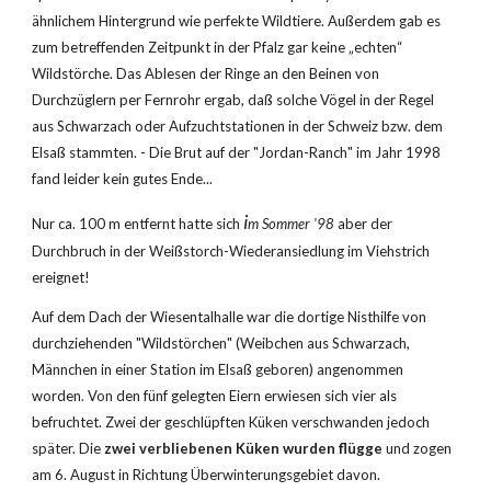
ähnlichem Hintergrund wie perfekte Wildtiere. Außerdem gab es 
zum betreffenden Zeitpunkt in der Pfalz gar keine „echten“ 
Wildstörche. Das Ablesen der Ringe an den Beinen von 
Durchzüglern per Fernrohr ergab, daß solche Vögel in der Regel 
aus Schwarzach oder Aufzuchtstationen in der Schweiz bzw. dem 
Elsaß stammten. - Die Brut auf der "Jordan-Ranch" im Jahr 1998 
fand leider kein gutes Ende...
i
Nur ca. 100 m entfernt hatte sich 
m Sommer '98
 aber der 
Durchbruch in der Weißstorch-Wiederansiedlung im Viehstrich 
ereignet!
Auf dem Dach der Wiesentalhalle war die dortige Nisthilfe von 
durchziehenden "Wildstörchen" (Weibchen aus Schwarzach, 
Männchen in einer Station im Elsaß geboren) angenommen 
worden. Von den fünf gelegten Eiern erwiesen sich vier als 
befruchtet. Zwei der geschlüpften Küken verschwanden jedoch 
später. Die 
zwei verbliebenen Küken wurden flügge
 und zogen 
am 6. August in Richtung Überwinterungsgebiet davon.