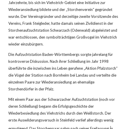
Jahrzehnte, bis sich im Viehstrich-Gebiet eine Initiative zur 
Wiederansiedlung bildete und der „Storchenverein“ gegründet 
wurde. Der Vereinsgründer und derzeitige zweite Vorsitzende des 
Vereins, Frank Steigleder, hatte damals seinen Zivildienst in der 
Storchenaufzuchtstation Schwarzach (Odenwald) abgeleistet und 
war entschlossen, den symbolträchtigen Großvogel im Viehstrich 
wieder einzubürgern.
Die Aufzuchtstation Baden-Wörttembergs sorgte jahrelang für 
kontroverse Diskussion. Nach ihrer Schließung im Jahr 1998 
überführte die inzwischen ins Leben gerufene „Aktion Pfalzstorch“ 
die Vögel der Station nach Bornheim bei Landau und verteilte die 
einzelnen Paare zur Wiederansiedlung an ehemalige 
Storchendörfer in der Pfalz.
Mit einem Paar aus der Schwarzacher Aufzuchtstation (noch vor 
deren Schließung) begann die Erfolgsgeschichte der 
Wiederbesiedlung des Viehstrichs durch den Weißstorch. Der 
erste Auswilderungsversuch in Steinfeld verlief allerdings wenig 
i
ermutigend. Das Storchenpaar nahm nach seiner Freilassung 
n 