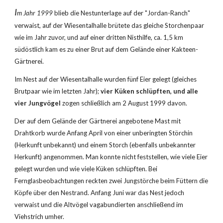
I
m Jahr 1999 
blieb die Nestunterlage auf der "Jordan-Ranch" 
verwaist, auf der Wiesentalhalle brütete das gleiche Storchenpaar 
wie im Jahr zuvor, und auf einer dritten Nisthilfe, ca. 1,5 km 
südöstlich kam es zu einer Brut auf dem Gelände einer Kakteen-
Gärtnerei.
Im Nest auf der Wiesentalhalle wurden fünf Eier gelegt (gleiches 
Brutpaar wie im letzten Jahr);
 vier Küken schlüpften, und alle 
vier Jungvögel
 zogen schließlich am 2 August 1999 davon.
Der auf dem Gelände der Gärtnerei angebotene Mast mit 
Drahtkorb wurde Anfang April von einer unberingten Störchin 
(Herkunft unbekannt) und einem Storch (ebenfalls unbekannter 
Herkunft) angenommen. Man konnte nicht feststellen, wie viele Eier 
gelegt wurden und wie viele Küken schlüpften. Bei 
Fernglasbeobachtungen reckten zwei Jungstörche beim Füttern die 
Köpfe über den Nestrand. Anfang Juni war das Nest jedoch 
verwaist und die Altvögel vagabundierten anschließend im 
Viehstrich umher.