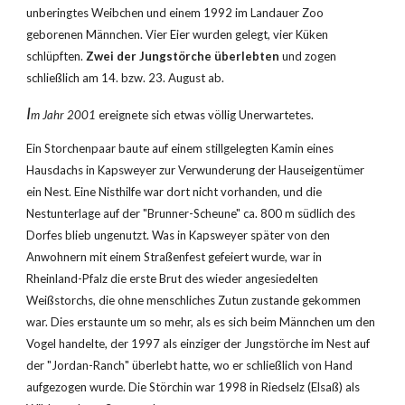
unberingtes Weibchen und einem 1992 im Landauer Zoo 
geborenen Männchen. Vier Eier wurden gelegt, vier Küken 
schlüpften. 
Zwei der Jungstörche überlebten
 und zogen 
schließlich am 14. bzw. 23. August ab.
I
m Jahr 2001 
ereignete sich etwas völlig Unerwartetes.
Ein Storchenpaar baute auf einem stillgelegten Kamin eines 
Hausdachs in Kapsweyer zur Verwunderung der Hauseigentümer 
ein Nest. Eine Nisthilfe war dort nicht vorhanden, und die 
Nestunterlage auf der "Brunner-Scheune" ca. 800 m südlich des 
Dorfes blieb ungenutzt. Was in Kapsweyer später von den 
Anwohnern mit einem Straßenfest gefeiert wurde, war in 
Rheinland-Pfalz die erste Brut des wieder angesiedelten 
Weißstorchs, die ohne menschliches Zutun zustande gekommen 
war. Dies erstaunte um so mehr, als es sich beim Männchen um den 
Vogel handelte, der 1997 als einziger der Jungstörche im Nest auf 
der "Jordan-Ranch" überlebt hatte, wo er schließlich von Hand 
aufgezogen wurde. Die Störchin war 1998 in Riedselz (Elsaß) als 