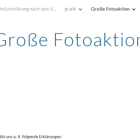
Datenschutzerklärung nach den Vorgaben der DSGVO
grafik
Große Fotoaktion
ip to main content
Skip to navigat
Große Fotoaktio
bt uns u. A. folgende Erklärungen: