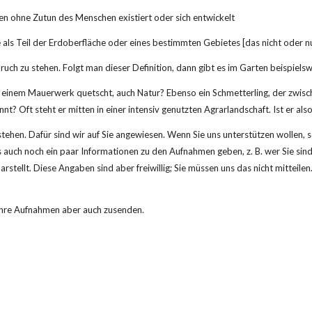
en ohne Zutun des Menschen existiert oder sich entwickelt
 als Teil der Erdoberfläche oder eines bestimmten Gebietes [das nicht oder 
ch zu stehen. Folgt man dieser Definition, dann gibt es im Garten beispielsw
us einem Mauerwerk quetscht, auch Natur? Ebenso ein Schmetterling, der zwisc
 Oft steht er mitten in einer intensiv genutzten Agrarlandschaft. Ist er als
tehen. Dafür sind wir auf Sie angewiesen. Wenn Sie uns unterstützen wollen, se
us auch noch ein paar Informationen zu den Aufnahmen geben, z. B. wer Sie s
rstellt. Diese Angaben sind aber freiwillig; Sie müssen uns das nicht mitteil
 ihre Aufnahmen aber auch zusenden.